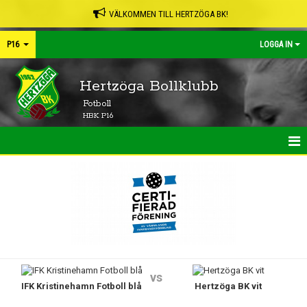
VÄLKOMMEN TILL HERTZÖGA BK!
P16
LOGGA IN
Hertzöga Bollklubb
Fotboll
HBK P16
HEM
NYHETER
KALENDER
MATCHER
vs
IFK Kristinehamn Fotboll blå
Hertzöga BK vit
TRUPPEN