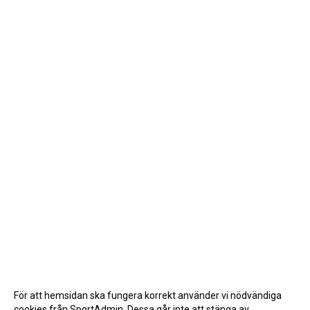
För att hemsidan ska fungera korrekt använder vi nödvändiga
cookies från SportAdmin. Dessa går inte att stänga av.