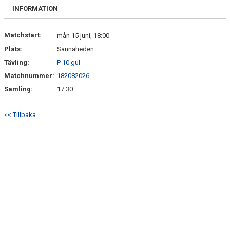
BILDGALLERI
INFORMATION
DOKUMENT
Matchstart:
mån 15 juni, 18:00
Plats:
Sannaheden
KONTAKT
Tävling:
P 10 gul
Matchnummer:
182082026
Samling:
17:30
<< Tillbaka