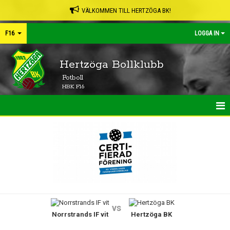
VÄLKOMMEN TILL HERTZÖGA BK!
F16
LOGGA IN
Hertzöga Bollklubb
Fotboll
HBK F16
HEM
NYHETER
KALENDER
MATCHER
vs
Norrstrands IF vit
Hertzöga BK
TRUPPEN