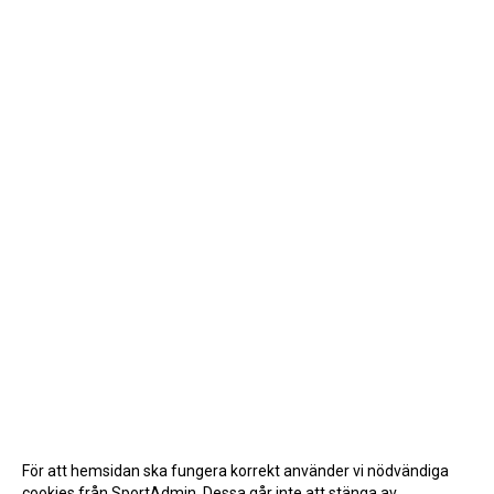
För att hemsidan ska fungera korrekt använder vi nödvändiga
cookies från SportAdmin. Dessa går inte att stänga av.