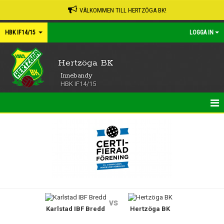
VÄLKOMMEN TILL HERTZÖGA BK!
HBK IF14/15
LOGGA IN
Hertzöga BK
Innebandy
HBK IF14/15
HEM
NYHETER
KALENDER
MATCHER
vs
Karlstad IBF Bredd
Hertzöga BK
TRUPPEN