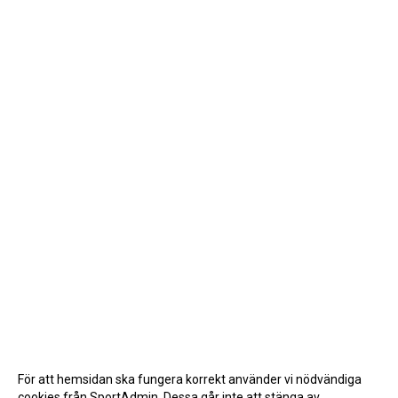
För att hemsidan ska fungera korrekt använder vi nödvändiga
cookies från SportAdmin. Dessa går inte att stänga av.