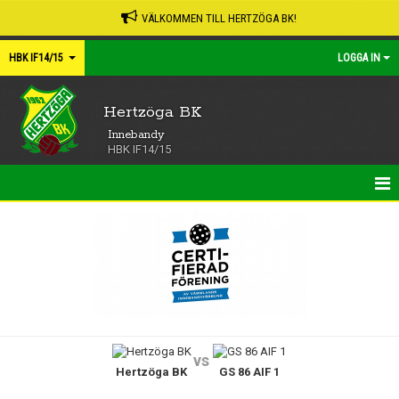
VÄLKOMMEN TILL HERTZÖGA BK!
HBK IF14/15
LOGGA IN
Hertzöga BK
Innebandy
HBK IF14/15
HEM
NYHETER
KALENDER
MATCHER
vs
Hertzöga BK
GS 86 AIF 1
TRUPPEN