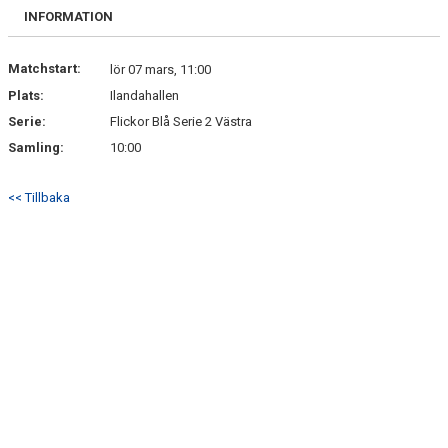
BILDGALLERI
INFORMATION
DOKUMENT
Matchstart:
lör 07 mars, 11:00
Plats:
Ilandahallen
KONTAKT
Serie:
Flickor Blå Serie 2 Västra
Samling:
10:00
<< Tillbaka