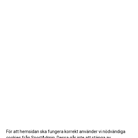
För att hemsidan ska fungera korrekt använder vi nödvändiga
cookies från SportAdmin. Dessa går inte att stänga av.