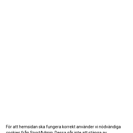
För att hemsidan ska fungera korrekt använder vi nödvändiga
cookies från SportAdmin. Dessa går inte att stänga av.