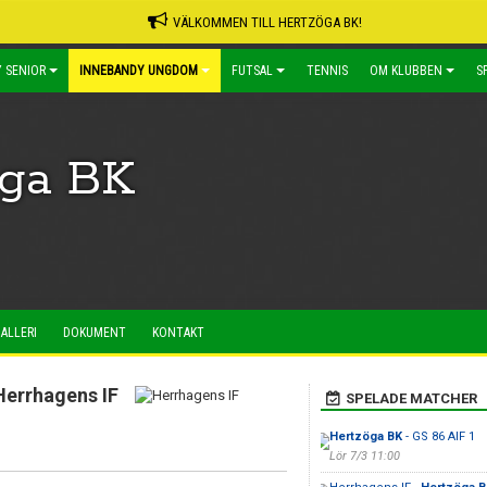
VÄLKOMMEN TILL HERTZÖGA BK!
 SENIOR
INNEBANDY UNGDOM
FUTSAL
TENNIS
OM KLUBBEN
S
öga BK
ALLERI
DOKUMENT
KONTAKT
Herrhagens IF
SPELADE MATCHER
Hertzöga BK
- GS 86 AIF 1
Lör 7/3 11:00