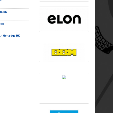
K
ga BK
Röd
t -
Hertzöga BK