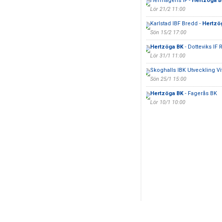
Herrhagens IF -
Hertzöga B
Lör 21/2 11:00
Karlstad IBF Bredd -
Hertzö
Sön 15/2 17:00
Hertzöga BK
- Dotteviks IF 
Lör 31/1 11:00
Skoghalls IBK Utveckling Vi
Sön 25/1 15:00
Hertzöga BK
- Fagerås BK
Lör 10/1 10:00