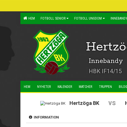
HEM
FOTBOLL SENIOR
FOTBOLL UNGDOM
INNEBANDY
Hertz
Innebandy
HBK IF14/15
HEM
NYHETER
KALENDER
MATCHER
TRUPPEN
BILDG
vs
Hertzöga BK
INFORMATION