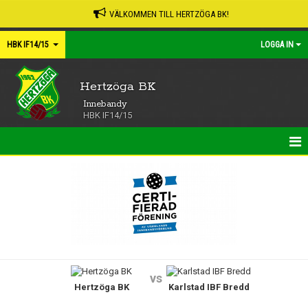
VÄLKOMMEN TILL HERTZÖGA BK!
HBK IF14/15
LOGGA IN
Hertzöga BK
Innebandy
HBK IF14/15
HEM
NYHETER
KALENDER
MATCHER
vs
Hertzöga BK
Karlstad IBF Bredd
TRUPPEN