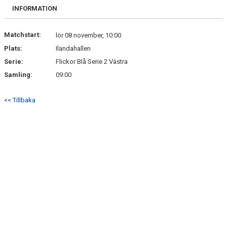
BILDGALLERI
INFORMATION
DOKUMENT
Matchstart:
lör 08 november, 10:00
Plats:
Ilandahallen
KONTAKT
Serie:
Flickor Blå Serie 2 Västra
Samling:
09:00
<< Tillbaka