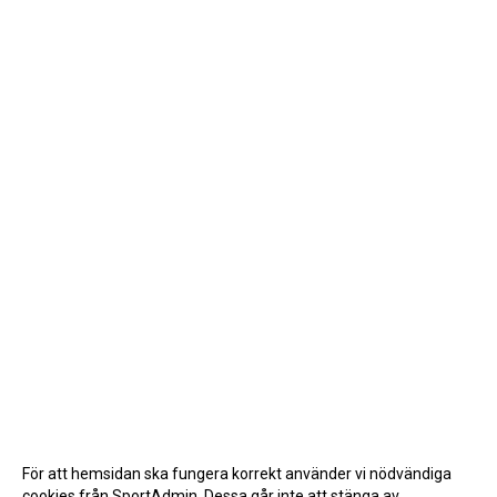
För att hemsidan ska fungera korrekt använder vi nödvändiga
cookies från SportAdmin. Dessa går inte att stänga av.