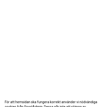
För att hemsidan ska fungera korrekt använder vi nödvändiga
cookies från SportAdmin. Dessa går inte att stänga av.