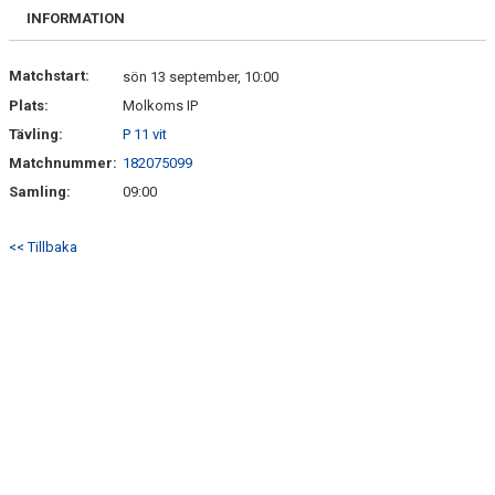
BILDGALLERI
INFORMATION
DOKUMENT
Matchstart:
sön 13 september, 10:00
Plats:
Molkoms IP
KONTAKT
Tävling:
P 11 vit
Matchnummer:
182075099
Samling:
09:00
<< Tillbaka