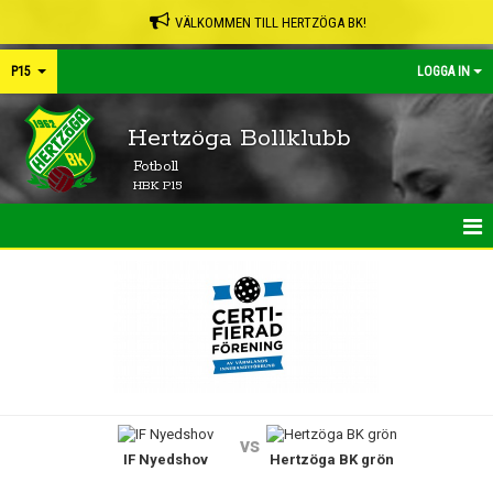
VÄLKOMMEN TILL HERTZÖGA BK!
P15
LOGGA IN
Hertzöga Bollklubb
Fotboll
HBK P15
HEM
NYHETER
KALENDER
MATCHER
vs
IF Nyedshov
Hertzöga BK grön
TRUPPEN