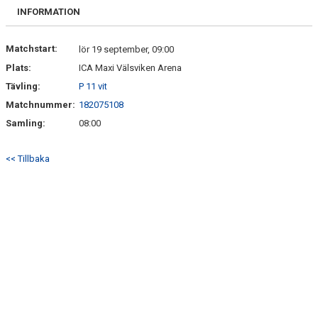
BILDGALLERI
INFORMATION
DOKUMENT
Matchstart:
lör 19 september, 09:00
Plats:
ICA Maxi Välsviken Arena
KONTAKT
Tävling:
P 11 vit
Matchnummer:
182075108
Samling:
08:00
<< Tillbaka