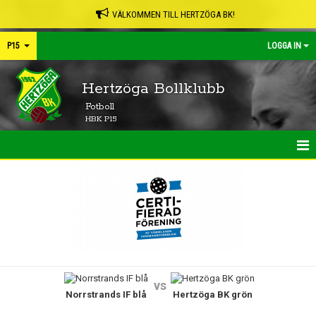
VÄLKOMMEN TILL HERTZÖGA BK!
P15
LOGGA IN
Hertzöga Bollklubb
Fotboll
HBK P15
HEM
NYHETER
KALENDER
MATCHER
vs
Norrstrands IF blå
Hertzöga BK grön
TRUPPEN