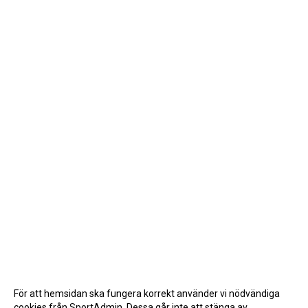
För att hemsidan ska fungera korrekt använder vi nödvändiga
cookies från SportAdmin. Dessa går inte att stänga av.