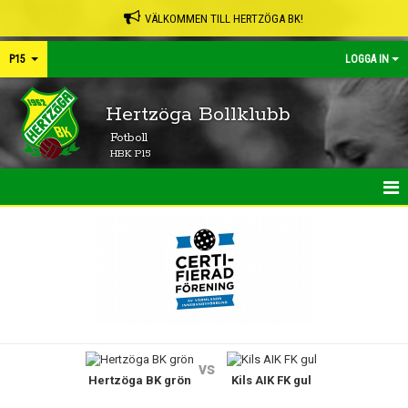
VÄLKOMMEN TILL HERTZÖGA BK!
P15
LOGGA IN
Hertzöga Bollklubb
Fotboll
HBK P15
HEM
NYHETER
KALENDER
MATCHER
vs
Hertzöga BK grön
Kils AIK FK gul
TRUPPEN