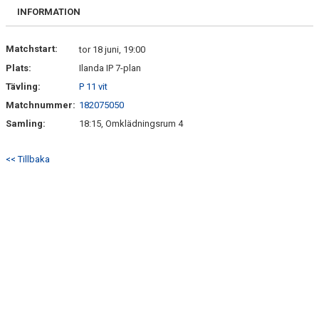
BILDGALLERI
INFORMATION
DOKUMENT
Matchstart:
tor 18 juni, 19:00
Plats:
Ilanda IP 7-plan
KONTAKT
Tävling:
P 11 vit
Matchnummer:
182075050
Samling:
18:15, Omklädningsrum 4
<< Tillbaka