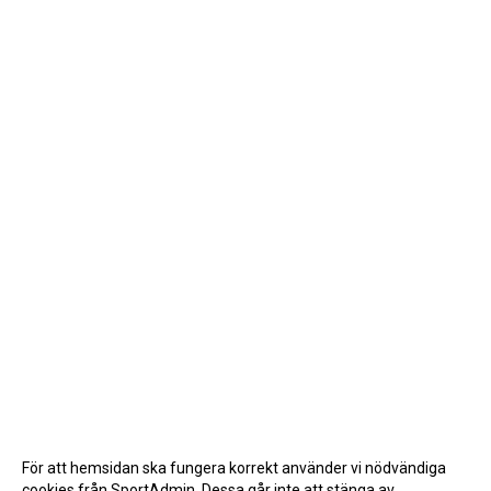
För att hemsidan ska fungera korrekt använder vi nödvändiga
cookies från SportAdmin. Dessa går inte att stänga av.