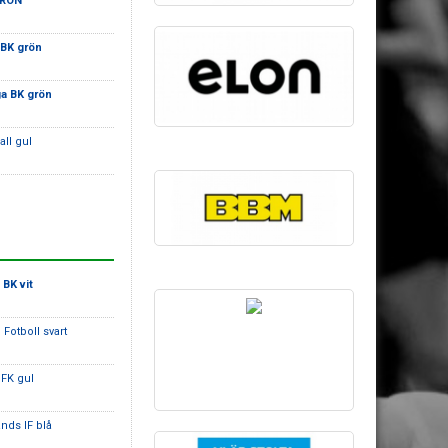
GRÖN
 BK grön
a BK grön
all gul
BK vit
 Fotboll svart
 FK gul
ands IF blå