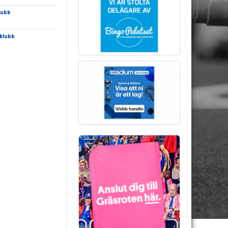
lubb
lklubb