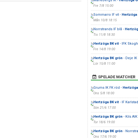
Mariebergs IK -
Hertzöga 
Fre 7/8 15:00
Sommarro IF vit -
Hertzöga
Mån 10/8 18:15
Norrstrands IF blå -
Hertzög
Tis 11/8 18:30
Hertzöga BK vit
- IFK Skogh
Fre 14/8 19:00
Hertzöga BK grön
- Deje IK
Lör 15/8 11:00
SPELADE MATCHER
Grums IK FK röd -
Hertzöga 
Ons 5/8 18:00
Hertzöga BK vit
- IF Karlstad
Sön 21/6 17:00
Hertzöga BK grön
- Kils AIK
Tor 18/6 19:00
Hertzöga BK grön
- Norrstr
Ons 17/6 19:00