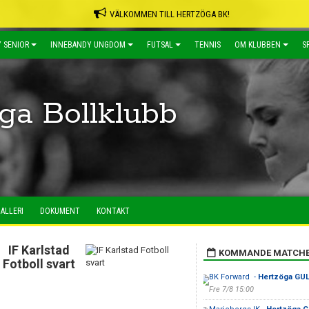
VÄLKOMMEN TILL HERTZÖGA BK!
 SENIOR
INNEBANDY UNGDOM
FUTSAL
TENNIS
OM KLUBBEN
S
ga Bollklubb
ALLERI
DOKUMENT
KONTAKT
IF Karlstad
KOMMANDE MATCH
Fotboll svart
BK Forward -
Hertzöga GU
Fre 7/8 15:00