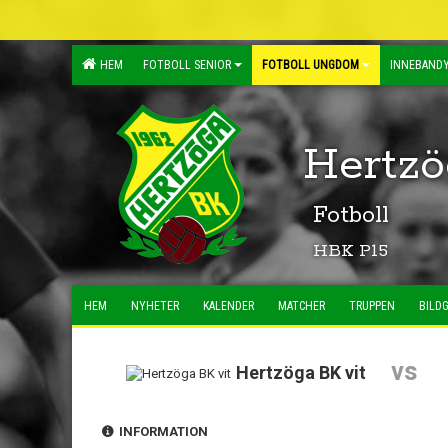
HEM
FOTBOLL SENIOR
FOTBOLL UNGDOM
INNEBANDY
Hertzö
Fotboll
HBK P15
HEM
NYHETER
KALENDER
MATCHER
TRUPPEN
BILDG
vs
Hertzöga BK vit
INFORMATION