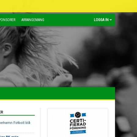
PONSORER
ARRANGEMANG
LOGGA IN
ER
inehamn Fotboll blå