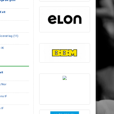
öga BK grön
 vit
icerat lag (11)
 IK
vit
a/Nor
ens IF
 IF