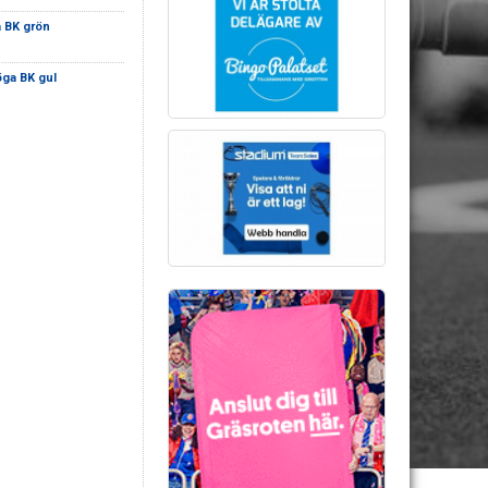
 BK grön
ga BK gul