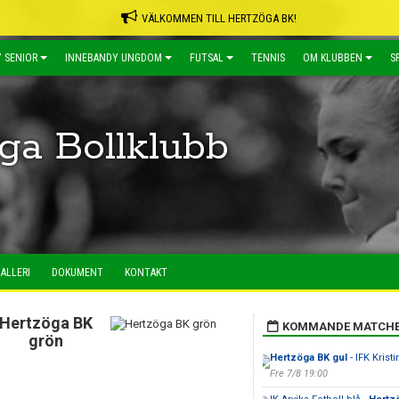
VÄLKOMMEN TILL HERTZÖGA BK!
 SENIOR
INNEBANDY UNGDOM
FUTSAL
TENNIS
OM KLUBBEN
S
ga Bollklubb
ALLERI
DOKUMENT
KONTAKT
Hertzöga BK
KOMMANDE MATCH
grön
Hertzöga BK gul
- IFK Krist
Fre 7/8 19:00