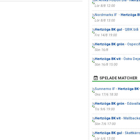
IK Arvika Fotboll blå -
Hertz
Lör 8/8 12:00
Nordmarks IF -
Hertzöga BK
Lör 8/8 13:00
Hertzöga BK gul
- QBIK blå
Fre 14/8 19:00
Hertzöga BK grön
- Ospecif
Sön 16/8
Hertzöga BK vit
- Östra Deje
Sön 16/8 15:00
SPELADE MATCHER
Sunnemo IF -
Hertzöga BK 
Ons 17/6 18:30
Hertzöga BK grön
- Edsvall
Tis 9/6 19:00
Hertzöga BK vit
- Mallback
Sön 7/6 17:00
Hertzöga BK gul
- Skattkärrs
Lör 6/6 13:00