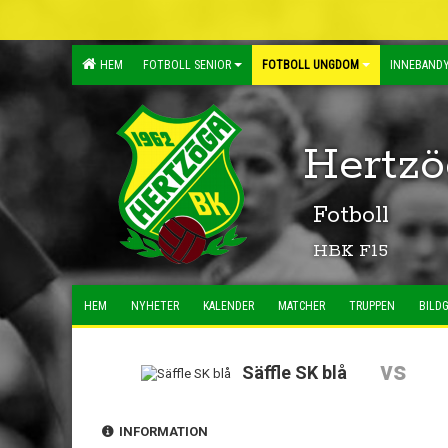
HEM
FOTBOLL SENIOR
FOTBOLL UNGDOM
INNEBANDY
Hertzö
Fotboll
HBK F15
HEM
NYHETER
KALENDER
MATCHER
TRUPPEN
BILDG
vs
Säffle SK blå
INFORMATION