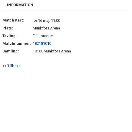
BILDGALLERI
INFORMATION
DOKUMENT
Matchstart:
lör 16 maj, 11:00
Plats:
Munkfors Arena
KONTAKT
Tävling:
F 11 orange
Matchnummer:
182181010
Samling:
10:00, Munkfors Arena
<< Tillbaka