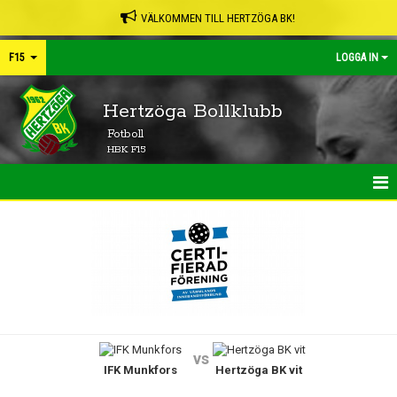
VÄLKOMMEN TILL HERTZÖGA BK!
F15
LOGGA IN
Hertzöga Bollklubb
Fotboll
HBK F15
HEM
NYHETER
KALENDER
MATCHER
vs
IFK Munkfors
Hertzöga BK vit
TRUPPEN