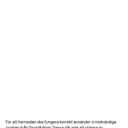
För att hemsidan ska fungera korrekt använder vi nödvändiga
cookies från SportAdmin. Dessa går inte att stänga av.