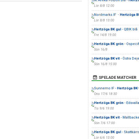
IK Arvika Fotboll blå -
Hertz
Lör 8/8 12:00
Nordmarks IF -
Hertzöga BK
Lör 8/8 13:00
Hertzöga BK gul
- QBIK blå
Fre 14/8 19:00
Hertzöga BK grön
- Ospecif
Sön 16/8
Hertzöga BK vit
- Östra Deje
Sön 16/8 15:00
SPELADE MATCHER
Sunnemo IF -
Hertzöga BK 
Ons 17/6 18:30
Hertzöga BK grön
- Edsvall
Tis 9/6 19:00
Hertzöga BK vit
- Mallback
Sön 7/6 17:00
Hertzöga BK gul
- Skattkärrs
Lör 6/6 13:00