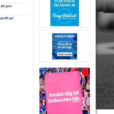
 BK grön
ga BK gul