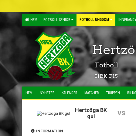
HEM
FOTBOLL SENIOR
FOTBOLL UNGDOM
INNEBANDY
Hertzö
Fotboll
HBK F15
HEM
NYHETER
KALENDER
MATCHER
TRUPPEN
BILDG
Hertzöga BK
vs
gul
INFORMATION