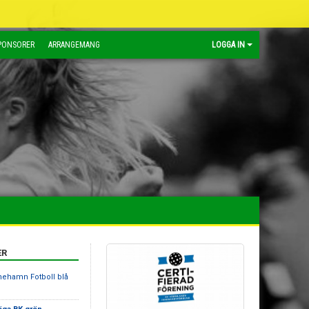
PONSORER
ARRANGEMANG
LOGGA IN
ER
inehamn Fotboll blå