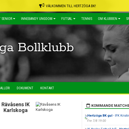
VÄLKOMMEN TILL HERTZÖGA BK!
 SENIOR
INNEBANDY UNGDOM
FUTSAL
TENNIS
OM KLUBBEN
S
ga Bollklubb
ALLERI
DOKUMENT
KONTAKT
Rävåsens IK
KOMMANDE MATCH
Karlskoga
Hertzöga BK gul
- IFK Krist
Fre 7/8 19:00