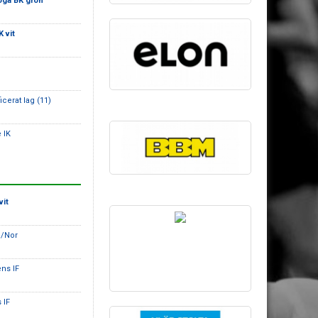
öga BK grön
 vit
icerat lag (11)
 IK
vit
a/Nor
ens IF
 IF