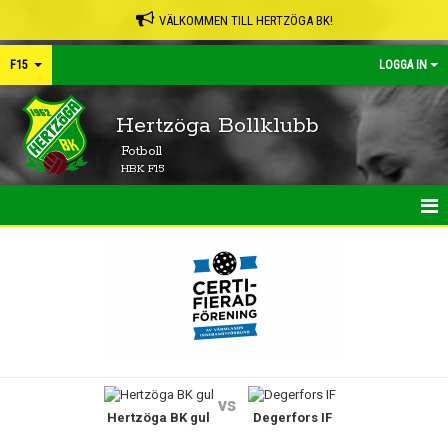
VÄLKOMMEN TILL HERTZÖGA BK!
F15
LOGGA IN
Hertzöga Bollklubb
Fotboll
HBK F15
HEM
NYHETER
KALENDER
MATCHER
vs
Hertzöga BK gul
Degerfors IF
TRUPPEN