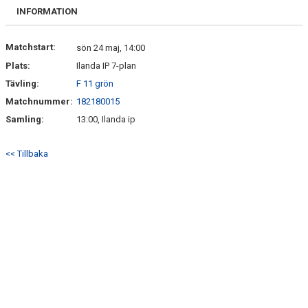
BILDGALLERI
INFORMATION
DOKUMENT
Matchstart:
sön 24 maj, 14:00
Plats:
Ilanda IP 7-plan
KONTAKT
Tävling:
F 11 grön
Matchnummer:
182180015
Samling:
13:00, Ilanda ip
<< Tillbaka