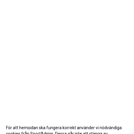
För att hemsidan ska fungera korrekt använder vi nödvändiga
cookies från SportAdmin. Dessa går inte att stänga av.