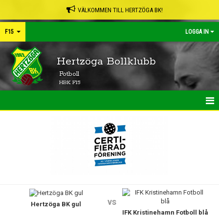
VÄLKOMMEN TILL HERTZÖGA BK!
F15
LOGGA IN
Hertzöga Bollklubb
Fotboll
HBK F15
HEM
NYHETER
KALENDER
MATCHER
vs
Hertzöga BK gul
TRUPPEN
IFK Kristinehamn Fotboll blå