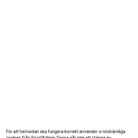
För att hemsidan ska fungera korrekt använder vi nödvändiga
cookies från SportAdmin. Dessa går inte att stänga av.