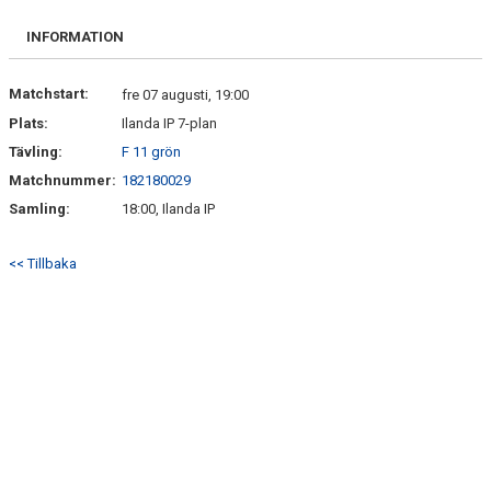
BILDGALLERI
INFORMATION
DOKUMENT
Matchstart:
fre 07 augusti, 19:00
KONTAKT
Plats:
Ilanda IP 7-plan
Tävling:
F 11 grön
Matchnummer:
182180029
Samling:
18:00, Ilanda IP
<< Tillbaka