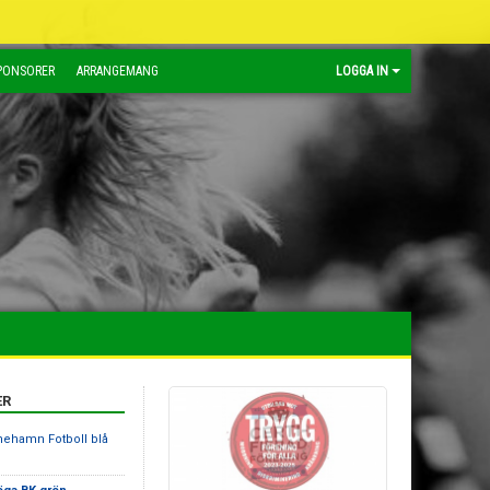
PONSORER
ARRANGEMANG
LOGGA IN
ER
inehamn Fotboll blå