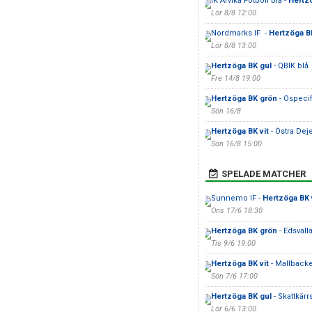
IK Arvika Fotboll blå -
Hertz
Lör 8/8 12:00
Nordmarks IF -
Hertzöga BK
Lör 8/8 13:00
Hertzöga BK gul
- QBIK blå
Fre 14/8 19:00
Hertzöga BK grön
- Ospecif
Sön 16/8
Hertzöga BK vit
- Östra Deje
Sön 16/8 15:00
SPELADE MATCHER
Sunnemo IF -
Hertzöga BK 
Ons 17/6 18:30
Hertzöga BK grön
- Edsvall
Tis 9/6 19:00
Hertzöga BK vit
- Mallback
Sön 7/6 17:00
Hertzöga BK gul
- Skattkärrs
Lör 6/6 13:00