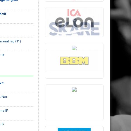
öga BK grön
 vit
icerat lag (11)
 IK
vit
a/Nor
ens IF
 IF