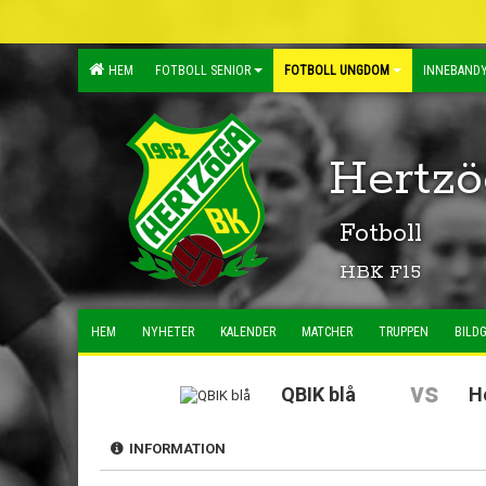
HEM
FOTBOLL SENIOR
FOTBOLL UNGDOM
INNEBANDY
Hertzö
Fotboll
HBK F15
HEM
NYHETER
KALENDER
MATCHER
TRUPPEN
BILDG
vs
QBIK blå
H
INFORMATION