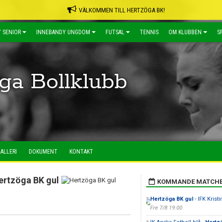
VÄLKOMMEN TILL HERTZÖGA BK!
 SENIOR
INNEBANDY UNGDOM
FUTSAL
TENNIS
OM KLUBBEN
S
ga Bollklubb
ALLERI
DOKUMENT
KONTAKT
ertzöga BK gul
KOMMANDE MATCH
Hertzöga BK gul
- IFK Krist
Fre 7/8 19:00