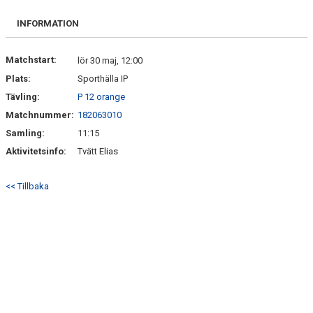
BILDGALLERI
INFORMATION
DOKUMENT
Matchstart:
lör 30 maj, 12:00
KONTAKT
Plats:
Sporthälla IP
Tävling:
P 12 orange
GÄSTBOK
Matchnummer:
182063010
Samling:
11:15
Aktivitetsinfo:
Tvätt Elias
<< Tillbaka