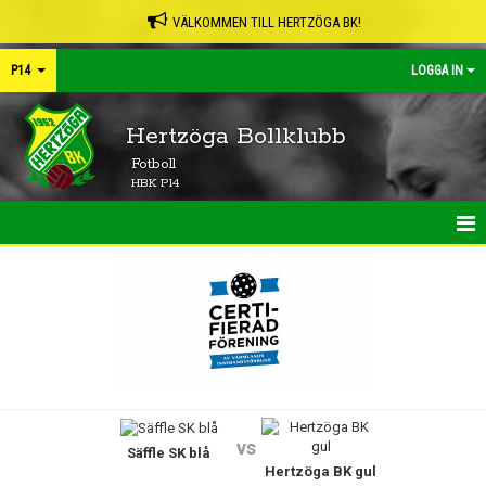
VÄLKOMMEN TILL HERTZÖGA BK!
P14
LOGGA IN
Hertzöga Bollklubb
Fotboll
HBK P14
HEM
NYHETER
KALENDER
MATCHER
vs
Säffle SK blå
TRUPPEN
Hertzöga BK gul