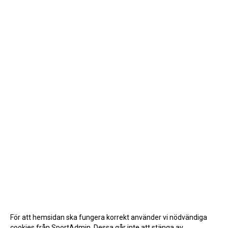
För att hemsidan ska fungera korrekt använder vi nödvändiga
cookies från SportAdmin. Dessa går inte att stänga av.