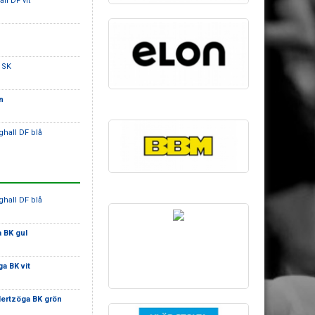
ll DF vit
 SK
n
ghall DF blå
ghall DF blå
 BK gul
a BK vit
ertzöga BK grön