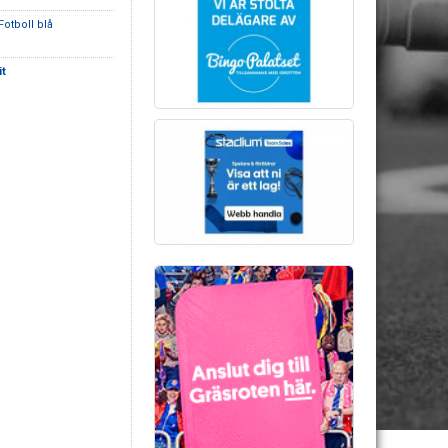
Fotboll blå
it