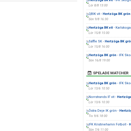
Hertzöga BK vit
- IFK Skogha
Lör 8/8 13:00
QBIK vit -
Hertzöga BK grön
Sön 9/8 16:30
Hertzöga BK vit
- Karlskoga
Lör 15/8 15:00
Säffle SK -
Hertzöga BK grö
Lör 15/8 16:00
Hertzöga BK grön
- IFK Sko
Sön 16/8 19:00
SPELADE MATCHER
Hertzöga BK grön
- IFK Sko
Lör 13/6 10:50
Norrstrands IF vit -
Hertzöga
Lör 13/6 10:30
Östra Deje IK grön -
Hertzög
Tis 9/6 18:00
IFK Kristinehamn Fotboll -
H
Sön 7/6 11:00