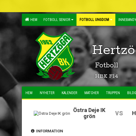
HEM
FOTBOLL SENIOR
FOTBOLL UNGDOM
INNEBANDY
Hertzö
Fotboll
HBK F14
HEM
NYHETER
KALENDER
MATCHER
TRUPPEN
BILDG
Östra Deje IK
vs
H
grön
INFORMATION