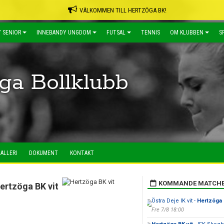
VÄLKOMMEN TILL HERTZÖGA BK!
 SENIOR
INNEBANDY UNGDOM
FUTSAL
TENNIS
OM KLUBBEN
S
ga Bollklubb
ALLERI
DOKUMENT
KONTAKT
KOMMANDE MATCH
ertzöga BK vit
Östra Deje IK vit -
Hertzöga 
Fre 7/8 18:00