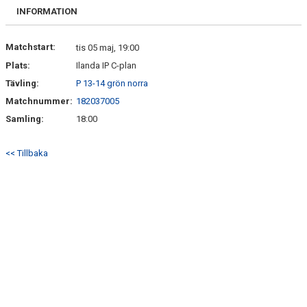
BILDGALLERI
INFORMATION
DOKUMENT
Matchstart:
tis 05 maj, 19:00
Plats:
Ilanda IP C-plan
KONTAKT
Tävling:
P 13-14 grön norra
Matchnummer:
182037005
Samling:
18:00
<< Tillbaka