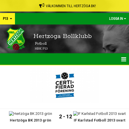
VÄLKOMMEN TILL HERTZÖGA BK!
P13
LOGGA IN
Hertzöga Bollklubb
Fotboll
HBK P13
HEM
NYHETER
KALENDER
MATCHER
2 - 12
Hertzöga BK 2013 grön
IF Karlstad Fotboll 2013 svart
TRUPPEN