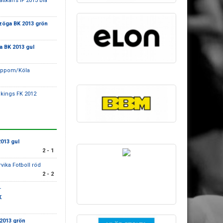
attkärrs IF 2013 blå
zöga BK 2013 grön
a BK 2013 gul
oppom/Köla
ikings FK 2012
013 gul
2 - 1
rvika Fotboll röd
2 - 2
-
K
2013 grön