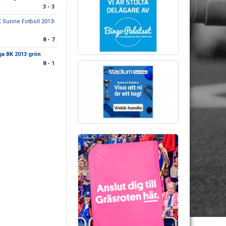
3 - 3
K Sunne Fotboll 2013-
8 - 7
a BK 2013 grön
8 - 1