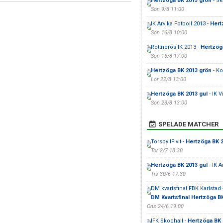
Hertzöga BK 2013 grön
- Sk
Sön 9/8 11:00
IK Arvika Fotboll 2013 -
Hert
Sön 16/8 10:00
Rottneros IK 2013 -
Hertzög
Sön 16/8 17:00
Hertzöga BK 2013 grön
- K
Lör 22/8 13:00
Hertzöga BK 2013 gul
- IK V
Sön 23/8 13:00
SPELADE MATCHER
Torsby IF vit -
Hertzöga BK 2
Tor 2/7 18:30
Hertzöga BK 2013 gul
- IK A
Tis 30/6 17:30
DM kvartsfinal FBK Karlstad 
DM Kvartsfinal Hertzöga B
Ons 24/6 19:00
IFK Skoghall -
Hertzöga BK 