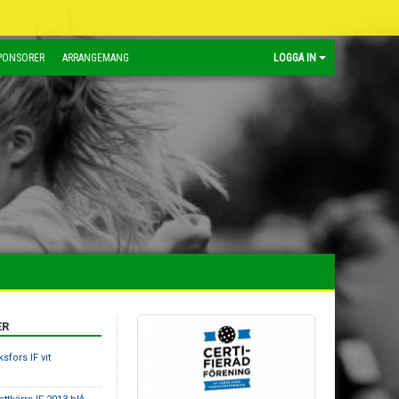
PONSORER
ARRANGEMANG
LOGGA IN
ER
sfors IF vit