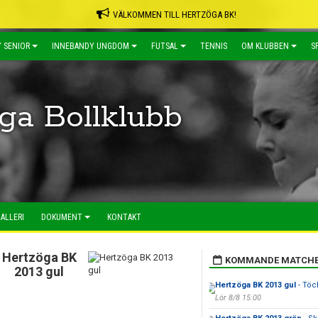
VÄLKOMMEN TILL HERTZÖGA BK!
 SENIOR
INNEBANDY UNGDOM
FUTSAL
TENNIS
OM KLUBBEN
S
ga Bollklubb
ALLERI
DOKUMENT
KONTAKT
Hertzöga BK
KOMMANDE MATCH
2013 gul
Hertzöga BK 2013 gul
- Töck
Lör 8/8 15:00