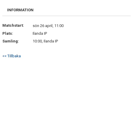
BILDGALLERI
INFORMATION
DOKUMENT
Matchstart:
sön 26 april, 11:00
KONTAKT
Plats:
Ilanda IP
Samling:
10:00, Ilanda IP
<< Tillbaka