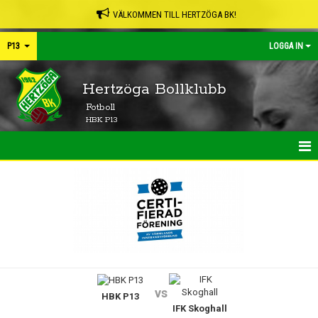
VÄLKOMMEN TILL HERTZÖGA BK!
P13
LOGGA IN
Hertzöga Bollklubb
Fotboll
HBK P13
HEM
NYHETER
KALENDER
MATCHER
vs
HBK P13
TRUPPEN
IFK Skoghall