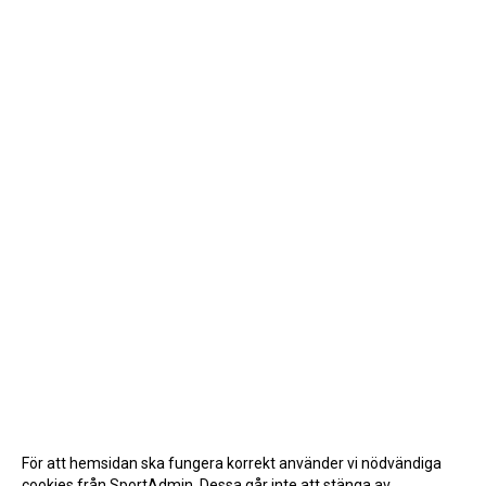
För att hemsidan ska fungera korrekt använder vi nödvändiga
cookies från SportAdmin. Dessa går inte att stänga av.