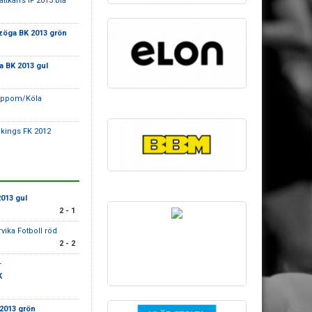
attkärrs IF 2013 blå
zöga BK 2013 grön
a BK 2013 gul
oppom/Köla
ikings FK 2012
013 gul
2 - 1
rvika Fotboll röd
2 - 2
-
K
2013 grön