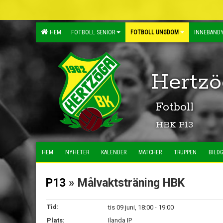
HEM
FOTBOLL SENIOR
FOTBOLL UNGDOM
INNEBANDY
Hertzö
Fotboll
HBK P13
HEM
NYHETER
KALENDER
MATCHER
TRUPPEN
BILDG
P13
» Målvaktsträning HBK
Tid:
tis 09 juni, 18:00 - 19:00
Plats:
Ilanda IP