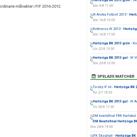
Hertzöga BK 2013 grön
- Sk
Sön 9/8 11:00
ordinarie målvakter i P/F 2016-2012
IK Arvika Fotboll 2013 -
Hert
Sön 16/8 10:00
Rottneros IK 2013 -
Hertzög
Sön 16/8 17:00
Hertzöga BK 2013 grön
- K
Lör 22/8 13:00
Hertzöga BK 2013 gul
- IK V
Sön 23/8 13:00
SPELADE MATCHER
Torsby IF vit -
Hertzöga BK 2
Tor 2/7 18:30
Hertzöga BK 2013 gul
- IK A
Tis 30/6 17:30
DM kvartsfinal FBK Karlstad 
DM Kvartsfinal Hertzöga B
Ons 24/6 19:00
IFK Skoghall -
Hertzöga BK 