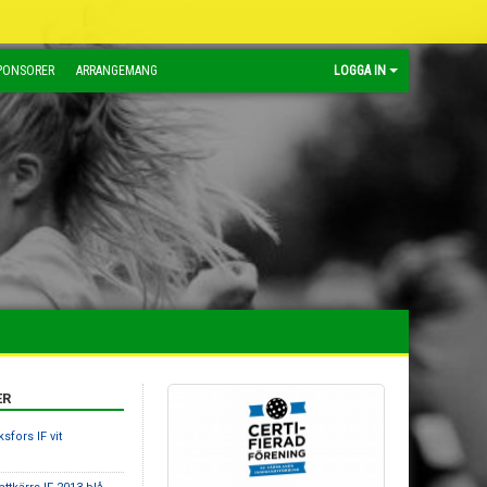
PONSORER
ARRANGEMANG
LOGGA IN
ER
sfors IF vit