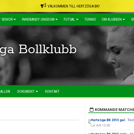
VÄLKOMMEN TILL HERTZÖGA BK!
 SENIOR
INNEBANDY UNGDOM
FUTSAL
TENNIS
OM KLUBBEN
S
ga Bollklubb
ALLERI
DOKUMENT
KONTAKT
KOMMANDE MATCH
Hertzöga BK 2013 gul
- Töck
Lör 8/8 15:00