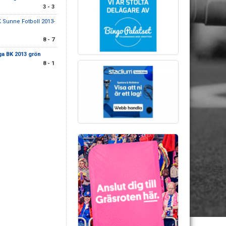
3 - 3
K Sunne Fotboll 2013-
8 - 7
a BK 2013 grön
8 - 1