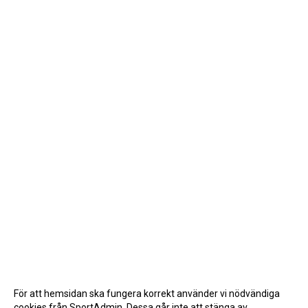
För att hemsidan ska fungera korrekt använder vi nödvändiga
cookies från SportAdmin. Dessa går inte att stänga av.