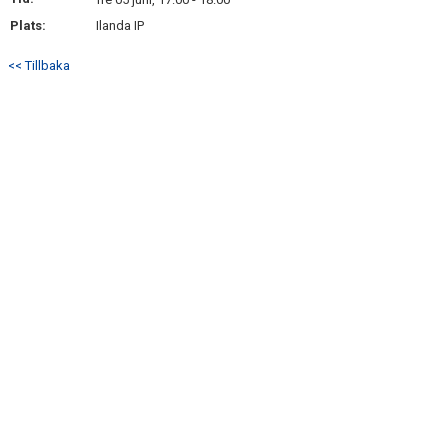
BILDGALLERI
Plats:
Ilanda IP
DOKUMENT
<< Tillbaka
KONTAKT