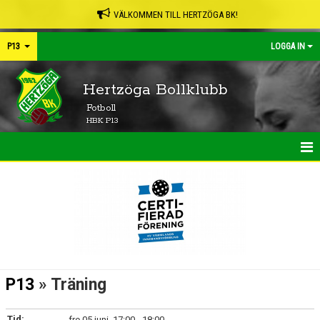
VÄLKOMMEN TILL HERTZÖGA BK!
P13
LOGGA IN
Hertzöga Bollklubb
Fotboll
HBK P13
HEM
NYHETER
KALENDER
MATCHER
P13
» Träning
TRUPPEN
Tid:
fre 05 juni, 17:00 - 18:00