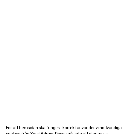
För att hemsidan ska fungera korrekt använder vi nödvändiga
cookies från SportAdmin. Dessa går inte att stänga av.