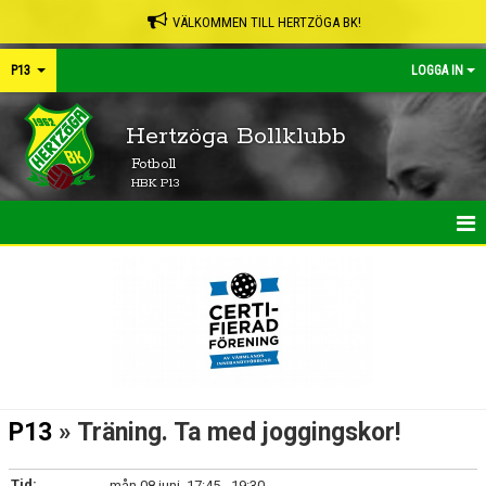
VÄLKOMMEN TILL HERTZÖGA BK!
P13
LOGGA IN
Hertzöga Bollklubb
Fotboll
HBK P13
HEM
NYHETER
KALENDER
MATCHER
P13
» Träning. Ta med joggingskor!
TRUPPEN
Tid:
mån 08 juni, 17:45 - 19:30