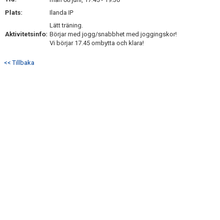
BILDGALLERI
Plats:
Ilanda IP
Lätt träning.
DOKUMENT
Aktivitetsinfo:
Börjar med jogg/snabbhet med joggingskor!
Vi börjar 17.45 ombytta och klara!
KONTAKT
<< Tillbaka