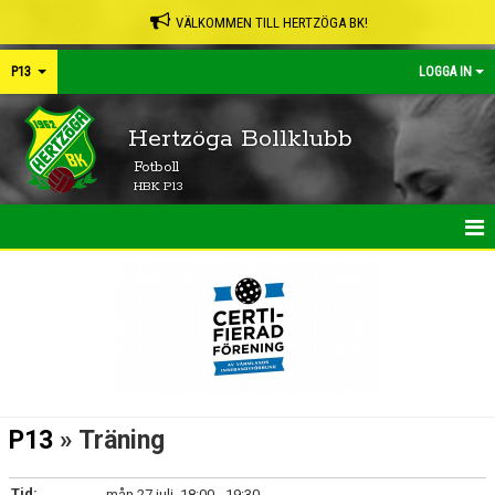
VÄLKOMMEN TILL HERTZÖGA BK!
P13
LOGGA IN
Hertzöga Bollklubb
Fotboll
HBK P13
HEM
NYHETER
KALENDER
MATCHER
P13
» Träning
TRUPPEN
Tid:
mån 27 juli, 18:00 - 19:30