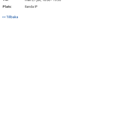
BILDGALLERI
Plats:
Ilanda IP
DOKUMENT
<< Tillbaka
KONTAKT