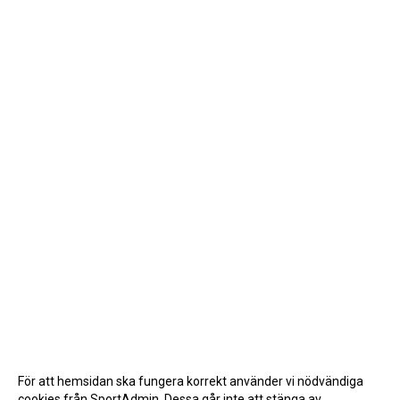
För att hemsidan ska fungera korrekt använder vi nödvändiga
cookies från SportAdmin. Dessa går inte att stänga av.