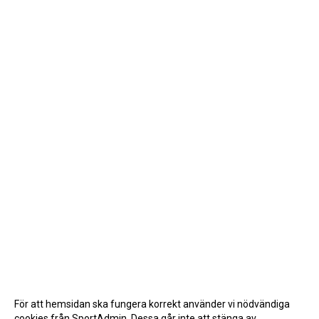
För att hemsidan ska fungera korrekt använder vi nödvändiga
cookies från SportAdmin. Dessa går inte att stänga av.