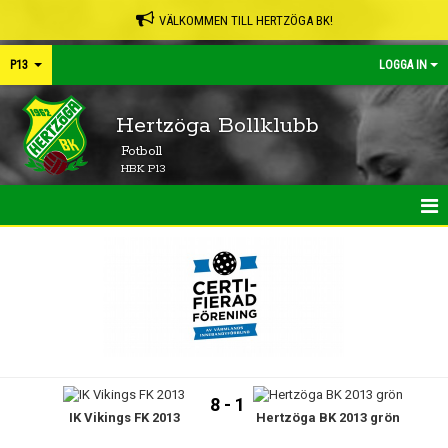
VÄLKOMMEN TILL HERTZÖGA BK!
P13
LOGGA IN
Hertzöga Bollklubb
Fotboll
HBK P13
HEM
NYHETER
KALENDER
MATCHER
8 - 1
IK Vikings FK 2013
Hertzöga BK 2013 grön
TRUPPEN