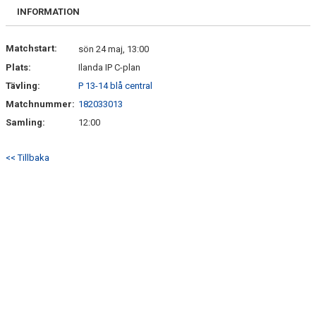
BILDGALLERI
INFORMATION
DOKUMENT
Matchstart:
sön 24 maj, 13:00
Plats:
Ilanda IP C-plan
KONTAKT
Tävling:
P 13-14 blå central
Matchnummer:
182033013
Samling:
12:00
<< Tillbaka