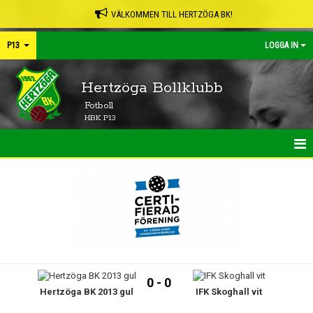
VÄLKOMMEN TILL HERTZÖGA BK!
P13
LOGGA IN
Hertzöga Bollklubb
Fotboll
HBK P13
HEM
NYHETER
KALENDER
MATCHER
0 - 0
Hertzöga BK 2013 gul
IFK Skoghall vit
TRUPPEN