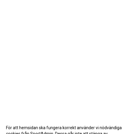
För att hemsidan ska fungera korrekt använder vi nödvändiga
cookies från SportAdmin. Dessa går inte att stänga av.