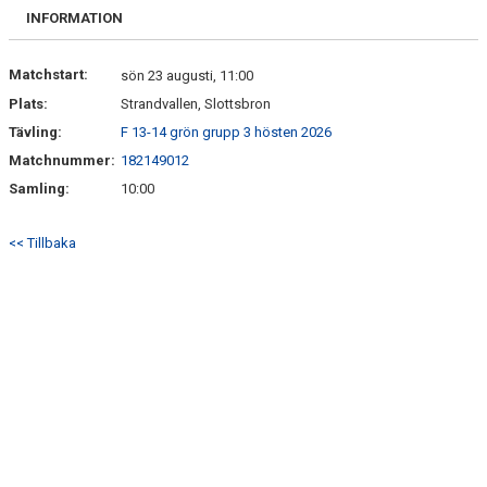
BILDGALLERI
INFORMATION
DOKUMENT
Matchstart:
sön 23 augusti, 11:00
Plats:
Strandvallen, Slottsbron
KONTAKT
Tävling:
F 13-14 grön grupp 3 hösten 2026
Matchnummer:
182149012
Samling:
10:00
<< Tillbaka