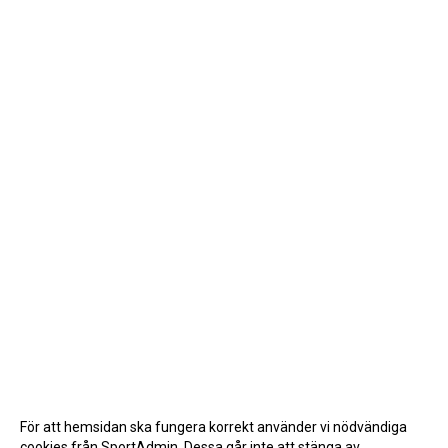
För att hemsidan ska fungera korrekt använder vi nödvändiga
cookies från SportAdmin. Dessa går inte att stänga av.