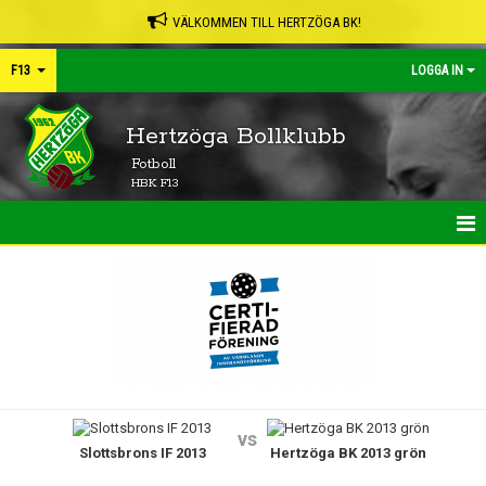
VÄLKOMMEN TILL HERTZÖGA BK!
F13
LOGGA IN
Hertzöga Bollklubb
Fotboll
HBK F13
HEM
NYHETER
KALENDER
MATCHER
vs
Slottsbrons IF 2013
Hertzöga BK 2013 grön
TRUPPEN