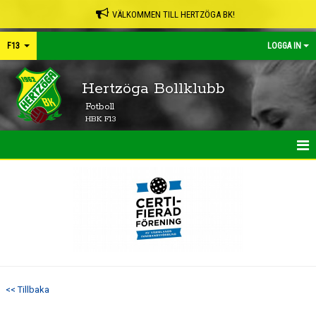
VÄLKOMMEN TILL HERTZÖGA BK!
F13
LOGGA IN
Hertzöga Bollklubb
Fotboll
HBK F13
HEM
NYHETER
KALENDER
MATCHER
<< Tillbaka
TRUPPEN