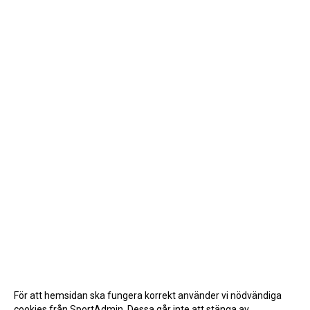
För att hemsidan ska fungera korrekt använder vi nödvändiga
cookies från SportAdmin. Dessa går inte att stänga av.