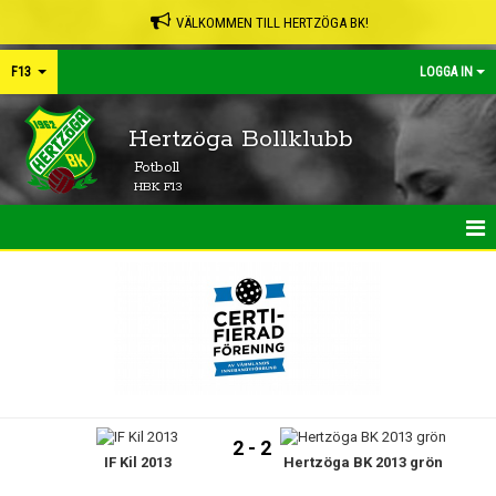
VÄLKOMMEN TILL HERTZÖGA BK!
F13
LOGGA IN
Hertzöga Bollklubb
Fotboll
HBK F13
HEM
NYHETER
KALENDER
MATCHER
2 - 2
IF Kil 2013
Hertzöga BK 2013 grön
TRUPPEN