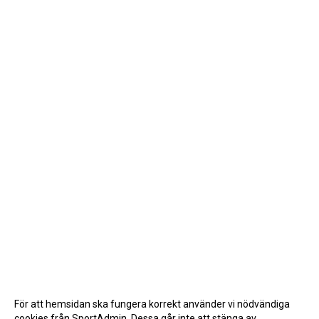
För att hemsidan ska fungera korrekt använder vi nödvändiga
cookies från SportAdmin. Dessa går inte att stänga av.