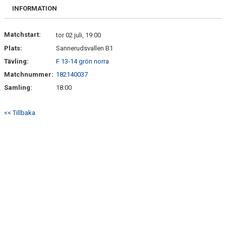
BILDGALLERI
INFORMATION
DOKUMENT
Matchstart:
tor 02 juli, 19:00
Plats:
Sannerudsvallen B1
KONTAKT
Tävling:
F 13-14 grön norra
Matchnummer:
182140037
Samling:
18:00
<< Tillbaka