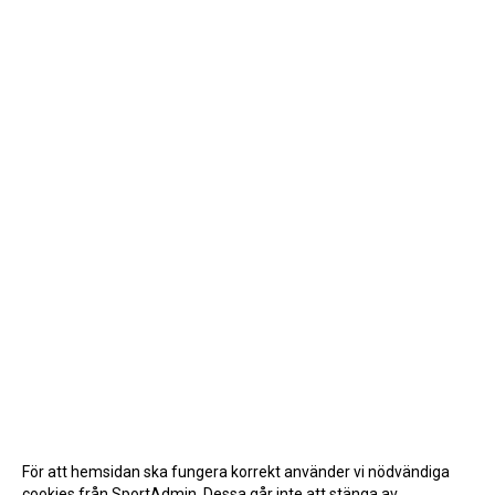
För att hemsidan ska fungera korrekt använder vi nödvändiga
cookies från SportAdmin. Dessa går inte att stänga av.