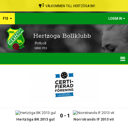
VÄLKOMMEN TILL HERTZÖGA BK!
F13
LOGGA IN
Hertzöga Bollklubb
Fotboll
HBK F13
HEM
NYHETER
KALENDER
MATCHER
0 - 1
Hertzöga BK 2013 gul
Norrstrands IF 2013 vit
TRUPPEN