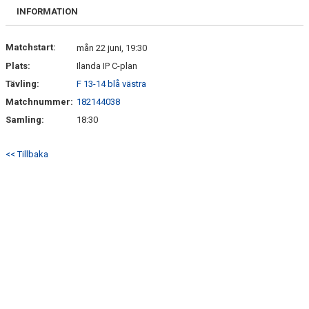
BILDGALLERI
INFORMATION
DOKUMENT
Matchstart:
mån 22 juni, 19:30
Plats:
Ilanda IP C-plan
KONTAKT
Tävling:
F 13-14 blå västra
Matchnummer:
182144038
Samling:
18:30
<< Tillbaka