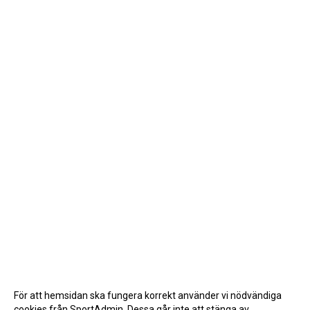
För att hemsidan ska fungera korrekt använder vi nödvändiga
cookies från SportAdmin. Dessa går inte att stänga av.