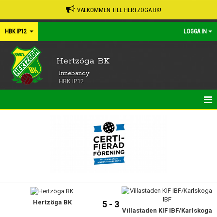
VÄLKOMMEN TILL HERTZÖGA BK!
HBK IP12
LOGGA IN
Hertzöga BK
Innebandy
HBK IP12
HEM
NYHETER
KALENDER
MATCHER
Hertzöga BK
TRUPPEN
5 - 3
Villastaden KIF IBF/Karlskoga