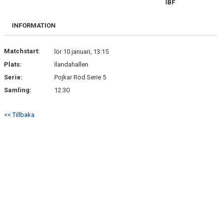
IBF
BILDGALLERI
INFORMATION
DOKUMENT
KONTAKT
Matchstart:
lör 10 januari, 13:15
Plats:
Ilandahallen
Serie:
Pojkar Röd Serie 5
Samling:
12:30
<< Tillbaka