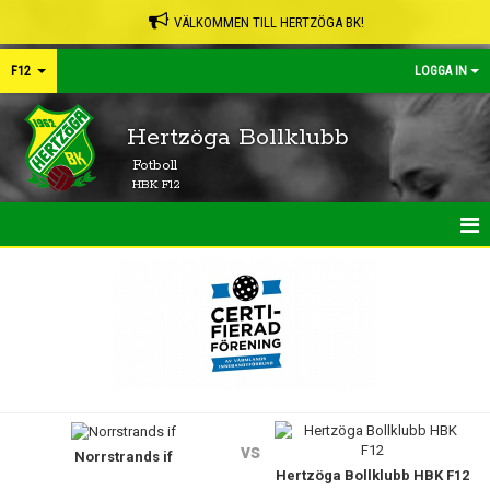
VÄLKOMMEN TILL HERTZÖGA BK!
F12
LOGGA IN
Hertzöga Bollklubb
Fotboll
HBK F12
HEM
NYHETER
KALENDER
MATCHER
vs
Norrstrands if
TRUPPEN
Hertzöga Bollklubb HBK F12