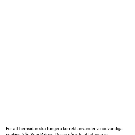
För att hemsidan ska fungera korrekt använder vi nödvändiga
cookies från SportAdmin. Dessa går inte att stänga av.