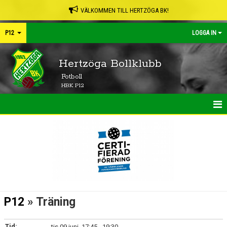
VÄLKOMMEN TILL HERTZÖGA BK!
P12
LOGGA IN
Hertzöga Bollklubb
Fotboll
HBK P12
HEM
NYHETER
TRUPPEN
KONTAKT
P12
» Träning
KALENDER
Tid:
tis 09 juni, 17:45 - 19:30