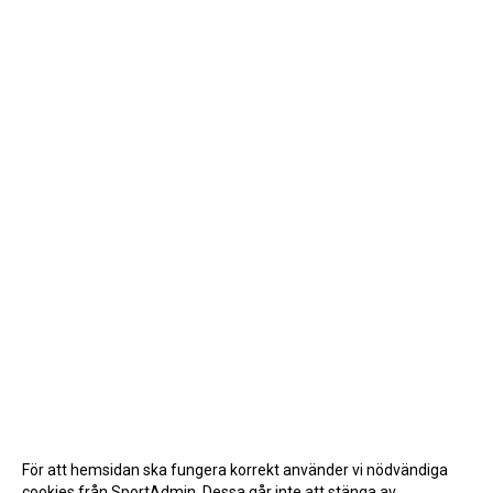
För att hemsidan ska fungera korrekt använder vi nödvändiga
cookies från SportAdmin. Dessa går inte att stänga av.