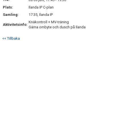
MATCHER
Plats:
Ilanda IP C-plan
Samling:
17:35, Ilanda IP
BILDGALLERI
Knäkontroll + MV-träning
Aktivitetsinfo:
Gärna ombyte och dusch på Ilanda
DOKUMENT
<< Tillbaka