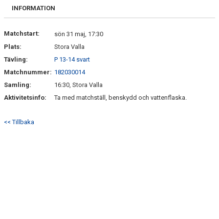
MATCHER
INFORMATION
BILDGALLERI
Matchstart:
sön 31 maj, 17:30
Plats:
Stora Valla
DOKUMENT
Tävling:
P 13-14 svart
Matchnummer:
182030014
Samling:
16:30, Stora Valla
Aktivitetsinfo:
Ta med matchställ, benskydd och vattenflaska.
<< Tillbaka