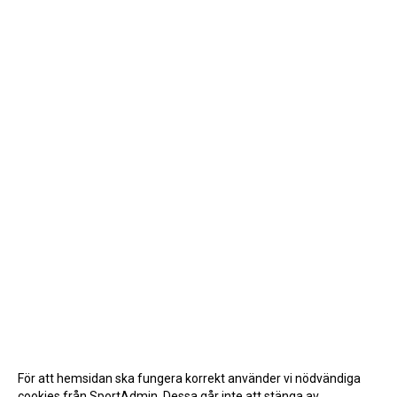
För att hemsidan ska fungera korrekt använder vi nödvändiga
cookies från SportAdmin. Dessa går inte att stänga av.