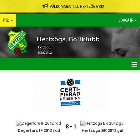
VÄLKOMMEN TILL HERTZÖGA BK!
P12
LOGGA IN
Hertzöga Bollklubb
Fotboll
HBK P12
HEM
NYHETER
TRUPPEN
KONTAKT
8 - 1
Degerfors IF 2012 röd
Hertzöga BK 2012 gul
KALENDER