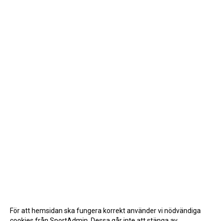
För att hemsidan ska fungera korrekt använder vi nödvändiga
cookies från SportAdmin. Dessa går inte att stänga av.