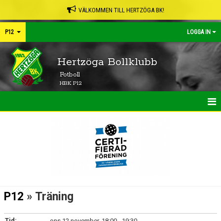
VÄLKOMMEN TILL HERTZÖGA BK!
P12
LOGGA IN
Hertzöga Bollklubb
Fotboll
HBK P12
HEM
NYHETER
TRUPPEN
KONTAKT
P12
» Träning
KALENDER
Tid:
ons 12 november, 18:00 - 19:30