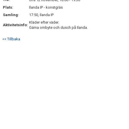
MATCHER
Plats:
Ilanda IP - konstgräs
Samling:
17:50, Ilanda IP
BILDGALLERI
Kläder efter väder.
Aktivitetsinfo:
Gärna ombyte och dusch på Ilanda.
DOKUMENT
<< Tillbaka