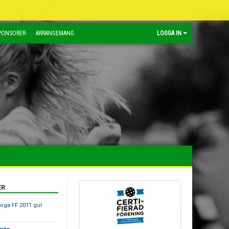
PONSORER
ARRANGEMANG
LOGGA IN
ER
koga FF 2011 gul