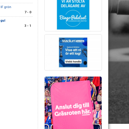
 IF grön
7 - 0
 gul
3 - 1