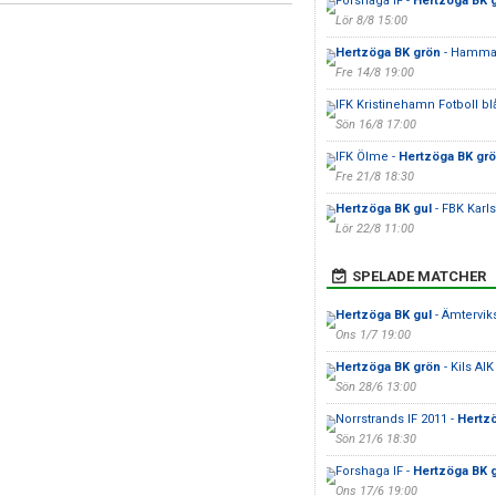
Forshaga IF -
Hertzöga BK 
Lör 8/8 15:00
Hertzöga BK grön
- Hammar
Fre 14/8 19:00
IFK Kristinehamn Fotboll bl
Sön 16/8 17:00
IFK Ölme -
Hertzöga BK gr
Fre 21/8 18:30
Hertzöga BK gul
- FBK Karl
Lör 22/8 11:00
SPELADE MATCHER
Hertzöga BK gul
- Ämtervik
Ons 1/7 19:00
Hertzöga BK grön
- Kils AI
Sön 28/6 13:00
Norrstrands IF 2011 -
Hertz
Sön 21/6 18:30
Forshaga IF -
Hertzöga BK 
Ons 17/6 19:00