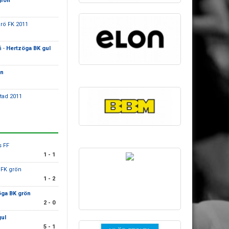
grön
ö FK 2011
å -
Hertzöga BK gul
ön
stad 2011
s FF
1 - 1
K FK grön
1 - 2
öga BK grön
2 - 0
gul
5 - 1