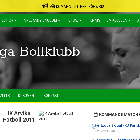
VÄLKOMMEN TILL HERTZÖGA BK!
 SENIOR
INNEBANDY UNGDOM
FUTSAL
TENNIS
OM KLUBBEN
S
ga Bollklubb
ALLERI
DOKUMENT
KONTAKT
IK Arvika
KOMMANDE MATCH
Fotboll 2011
Hertzöga BK gul
- KB Karls
Fre 7/8 19:00