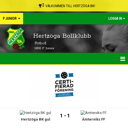
VÄLKOMMEN TILL HERTZÖGA BK!
P JUNIOR
LOGGA IN
Hertzöga Bollklubb
Fotboll
HBK P Junior
HEM
NYHETER
KALENDER
MATCHER
1 - 1
Hertzöga BK gul
Ämterviks FF
TRUPPEN