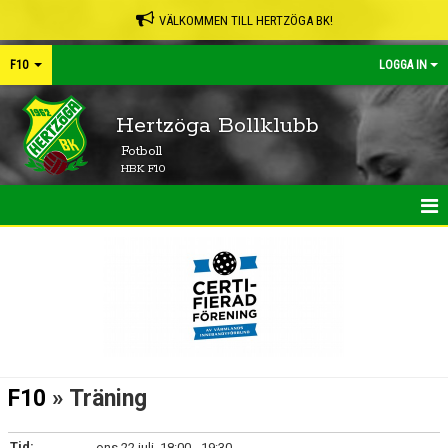
VÄLKOMMEN TILL HERTZÖGA BK!
F10
LOGGA IN
Hertzöga Bollklubb
Fotboll
HBK F10
HEM
NYHETER
KALENDER
MATCHER
F10
» Träning
TRUPPEN
Tid:
ons 22 juli, 18:00 - 19:30