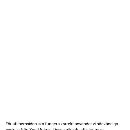
För att hemsidan ska fungera korrekt använder vi nödvändiga
cookies från SportAdmin. Dessa går inte att stänga av.