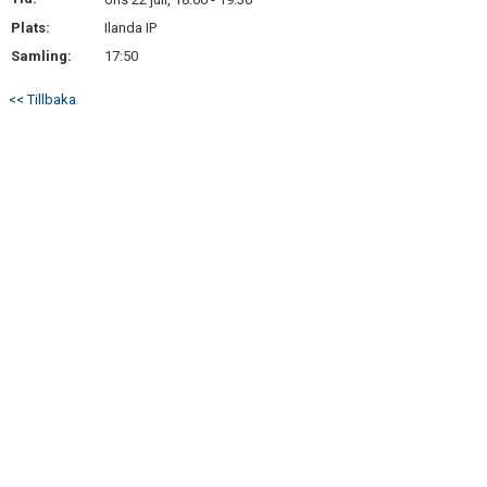
BILDGALLERI
Plats:
Ilanda IP
Samling:
17:50
DOKUMENT
<< Tillbaka
KONTAKT