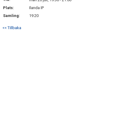
BILDGALLERI
Plats:
Ilanda IP
Samling:
19:20
DOKUMENT
<< Tillbaka
KONTAKT