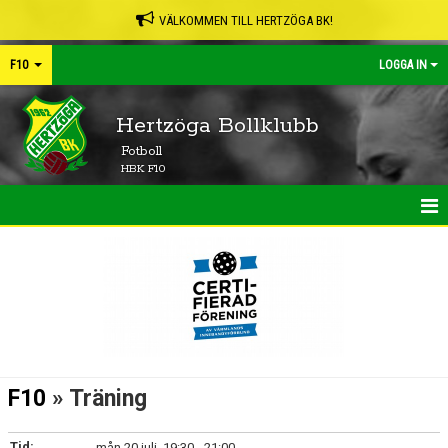
VÄLKOMMEN TILL HERTZÖGA BK!
F10
LOGGA IN
Hertzöga Bollklubb
Fotboll
HBK F10
HEM
NYHETER
KALENDER
MATCHER
F10
» Träning
TRUPPEN
Tid:
mån 20 juli, 19:30 - 21:00