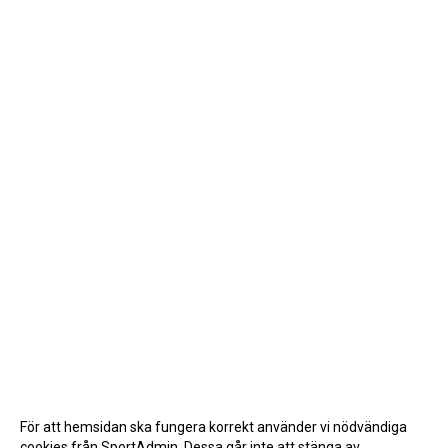
För att hemsidan ska fungera korrekt använder vi nödvändiga
cookies från SportAdmin. Dessa går inte att stänga av.