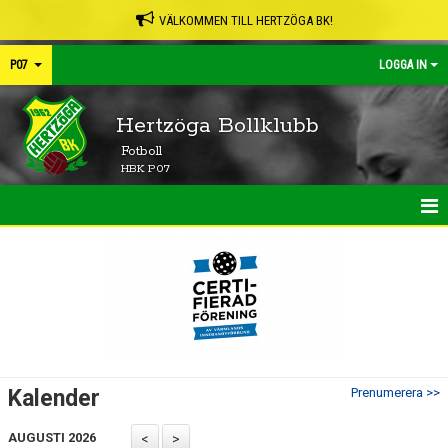
VÄLKOMMEN TILL HERTZÖGA BK!
P07
LOGGA IN
Hertzöga Bollklubb
Fotboll
HBK P07
HEM
NYHETER
KALENDER
MATCHER
Kalender
Prenumerera >>
TRUPPEN
AUGUSTI 2026