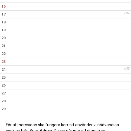
16
v.34
17
18
19
20
21
22
23
v.35
24
25
26
27
28
29
30
v.36
31
För att hemsidan ska fungera korrekt använder vi nödvändiga
cookies från SportAdmin. Dessa går inte att stänga av.