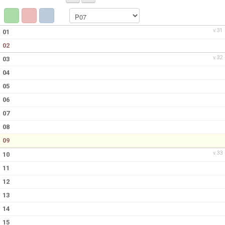
BILDGALLERI
DOKUMENT
v.31
01
02
KONTAKT
v.32
03
04
05
06
07
08
09
v.33
10
11
12
13
14
15