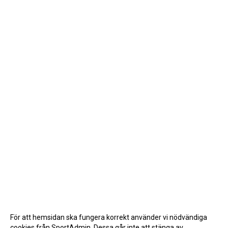
För att hemsidan ska fungera korrekt använder vi nödvändiga
cookies från SportAdmin. Dessa går inte att stänga av.