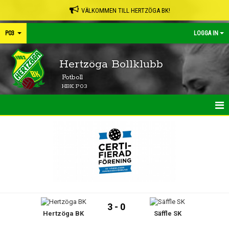
VÄLKOMMEN TILL HERTZÖGA BK!
P03
LOGGA IN
Hertzöga Bollklubb
Fotboll
HBK P03
HEM
NYHETER
KALENDER
MATCHER
3 - 0
Hertzöga BK
Säffle SK
TRUPPEN