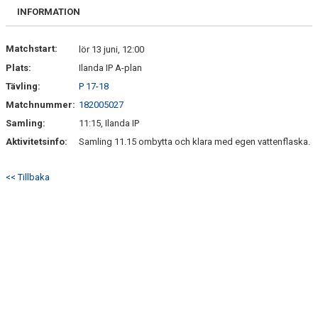
BILDGALLERI
INFORMATION
DOKUMENT
Matchstart:
lör 13 juni, 12:00
Plats:
Ilanda IP A-plan
KONTAKT
Tävling:
P 17-18
Matchnummer:
182005027
Samling:
11:15, Ilanda IP
Aktivitetsinfo:
Samling 11.15 ombytta och klara med egen vattenflaska.
<< Tillbaka