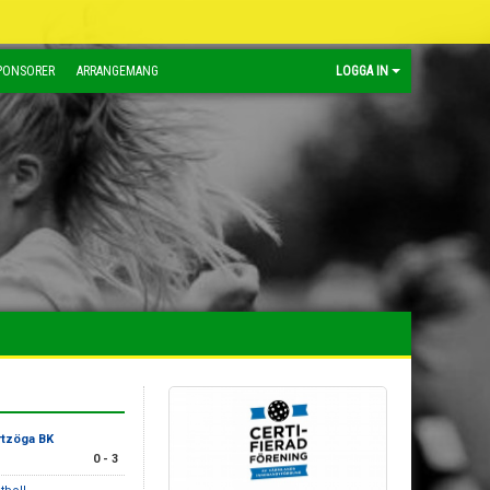
PONSORER
ARRANGEMANG
LOGGA IN
rtzöga BK
0 - 3