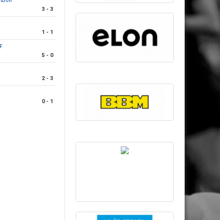
tboll
3 - 3
1 - 1
F
5 - 0
2 - 3
0 - 1