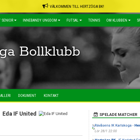
VÄLKOMMEN TILL HERTZÖGA BK!
 SENIOR
INNEBANDY UNGDOM
FUTSAL
TENNIS
OM KLUBBEN
S
ga Bollklubb
ALLERI
DOKUMENT
KONTAKT
Eda IF United
SPELADE MATCHER
Rävåsens IK Karlskoga -
He
Lör 28/1 22:00