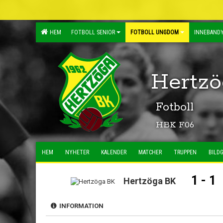
HEM
FOTBOLL SENIOR
FOTBOLL UNGDOM
INNEBANDY
Hertzö
Fotboll
HBK F06
HEM
NYHETER
KALENDER
MATCHER
TRUPPEN
BILDG
1 - 1
Hertzöga BK
INFORMATION