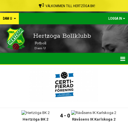
VÄLKOMMEN TILL HERTZÖGA BK!
DAM U
LOGGA IN
Hertzöga Bollklubb
Fotboll
Dam U
HEM
NYHETER
KALENDER
MATCHER
4 - 0
Hertzöga BK 2
Rävåsens IK Karlskoga 2
TRUPPEN