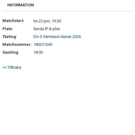
BILDGALLERI
INFORMATION
DOKUMENT
Matchstart:
tis 23 juni, 19:30
Plats:
Ilanda IP A-plan
KONTAKT
Tävling:
Div 3 Värmland damer 2026
Matchnummer:
180231042
Samling:
18:00
<< Tillbaka