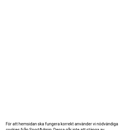
För att hemsidan ska fungera korrekt använder vi nödvändiga
cookies från SportAdmin. Dessa går inte att stänga av.