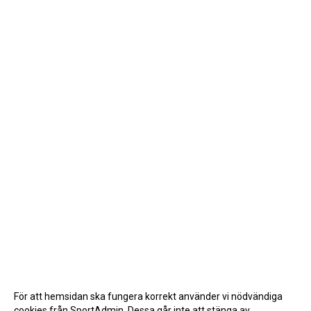
För att hemsidan ska fungera korrekt använder vi nödvändiga
cookies från SportAdmin. Dessa går inte att stänga av.