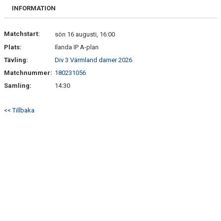
BILDGALLERI
INFORMATION
DOKUMENT
Matchstart:
sön 16 augusti, 16:00
Plats:
Ilanda IP A-plan
KONTAKT
Tävling:
Div 3 Värmland damer 2026
Matchnummer:
180231056
Samling:
14:30
<< Tillbaka