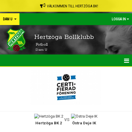
VÄLKOMMEN TILL HERTZÖGA BK!
DAM U
LOGGA IN
Hertzöga Bollklubb
Fotboll
Dam U
HEM
NYHETER
KALENDER
MATCHER
vs
Hertzöga BK 2
Östra Deje IK
TRUPPEN