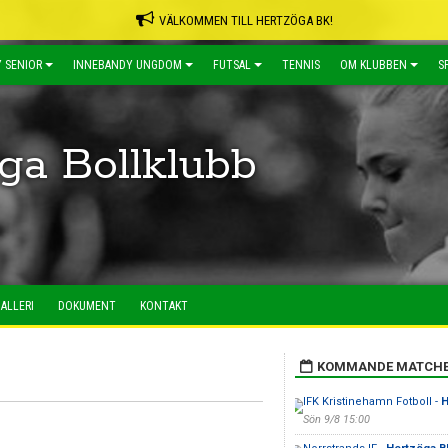
VÄLKOMMEN TILL HERTZÖGA BK!
 SENIOR
INNEBANDY UNGDOM
FUTSAL
TENNIS
OM KLUBBEN
S
ga Bollklubb
ALLERI
DOKUMENT
KONTAKT
KOMMANDE MATCH
IFK Kristinehamn Fotboll -
H
Sön 9/8 15:00