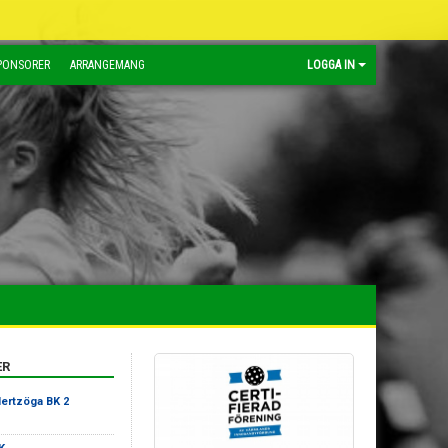
PONSORER
ARRANGEMANG
LOGGA IN
ER
ertzöga BK 2