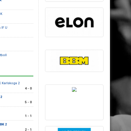
K
IK
 IF U
tboll
K Karlskoga 2
4 - 0
 2
5 - 0
1 - 1
BK 2
2 - 1