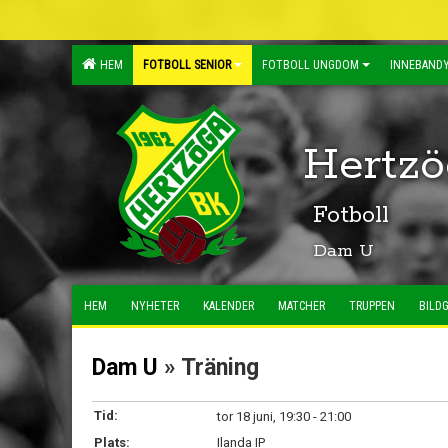
HEM
FOTBOLL SENIOR
FOTBOLL UNGDOM
INNEBANDY
Hertzö
Fotboll
Dam U
HEM
NYHETER
KALENDER
MATCHER
TRUPPEN
BILDG
Dam U
» Träning
Tid:
tor 18 juni, 19:30 - 21:00
Plats:
Ilanda IP