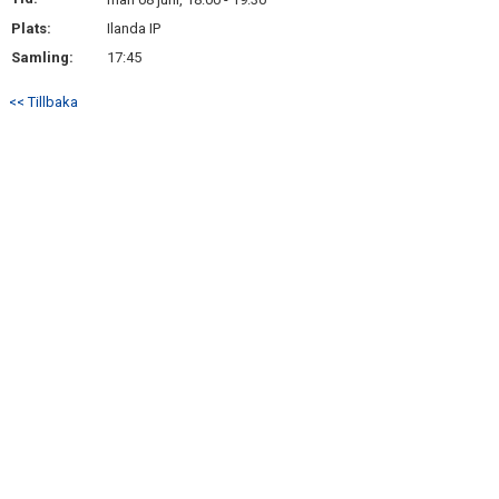
BILDGALLERI
Plats:
Ilanda IP
Samling:
17:45
DOKUMENT
<< Tillbaka
KONTAKT