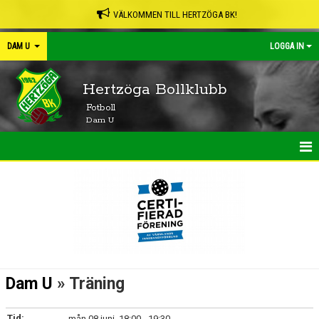
VÄLKOMMEN TILL HERTZÖGA BK!
DAM U
LOGGA IN
Hertzöga Bollklubb
Fotboll
Dam U
HEM
NYHETER
KALENDER
MATCHER
Dam U
» Träning
TRUPPEN
Tid:
mån 08 juni, 18:00 - 19:30