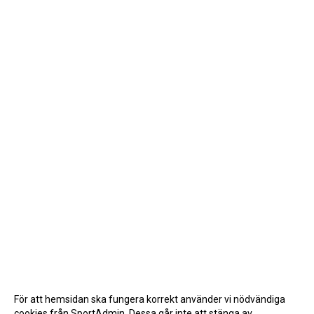
För att hemsidan ska fungera korrekt använder vi nödvändiga
cookies från SportAdmin. Dessa går inte att stänga av.