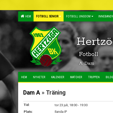
HEM
FOTBOLL SENIOR
FOTBOLL UNGDOM
INNEBANDY
Hertzö
Fotboll
A Dam
HEM
NYHETER
KALENDER
MATCHER
TRUPPEN
BILDG
Dam A
» Träning
Tid:
tor 23 juli, 18:00 - 19:30
Plats:
Ilanda IP