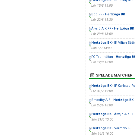
Hertzöga BK
- Smedby AIS
Lör 15/8 13:00
Boo FF -
Hertzöga BK
Lör 22/8 15:30
Älvsjö AIK FF -
Hertzöga BK
Lör 29/8 13:00
Hertzöga BK
- IK Viljan St
Sön 6/9 14:00
FC Trollhättan -
Hertzöga B
Lör 12/9 13:00
SPELADE MATCHER
Hertzöga BK
- IF Karlstad Fo
Fre 31/7 19:00
Smedby AIS -
Hertzöga BK
Lör 27/6 13:00
Hertzöga BK
- Älvsjö AIK FF
Sön 21/6 13:00
Hertzöga BK
- Värmdö IF
Sön 14/6 16:00