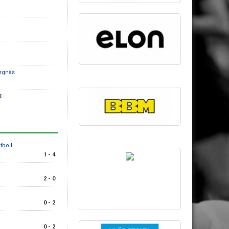
rängnäs
K
tboll
1 - 4
2 - 0
0 - 2
0 - 2