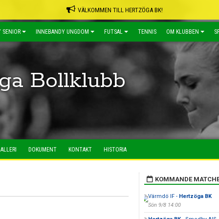
VÄLKOMMEN TILL HERTZÖGA BK!
 SENIOR
INNEBANDY UNGDOM
FUTSAL
TENNIS
OM KLUBBEN
S
ga Bollklubb
ALLERI
DOKUMENT
KONTAKT
HISTORIA
KOMMANDE MATCH
Värmdö IF -
Hertzöga BK
Sön 9/8 14:00