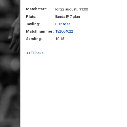
Matchstart:
lör 22 augusti, 11:00
Plats:
Ilanda IP 7-plan
Tävling:
P 12 rosa
Matchnummer:
182064022
Samling:
10:15
<< Tillbaka