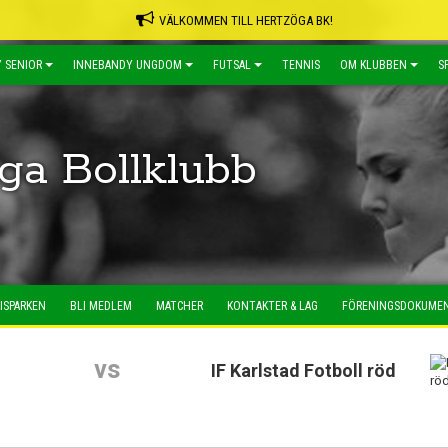
VÄLKOMMEN TILL HERTZÖGA BK!
 SENIOR
INNEBANDY UNGDOM
FUTSAL
TENNIS
OM KLUBBEN
S
ga Bollklubb
ISPARKEN
BLI MEDLEM
MATCHER
KONTAKTER & LAG
FÖRENINGSDOKUME
vs
IF Karlstad Fotboll röd