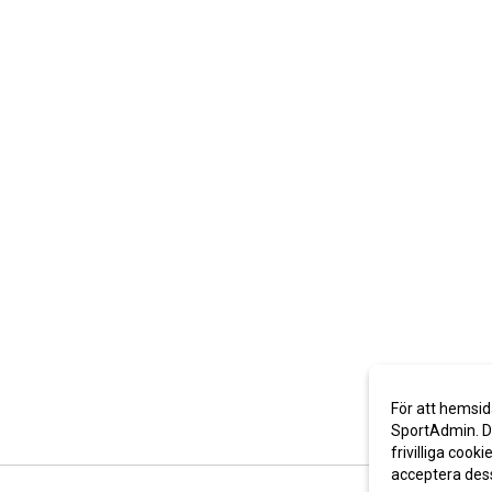
För att hemsid
SportAdmin. De
frivilliga cooki
acceptera des